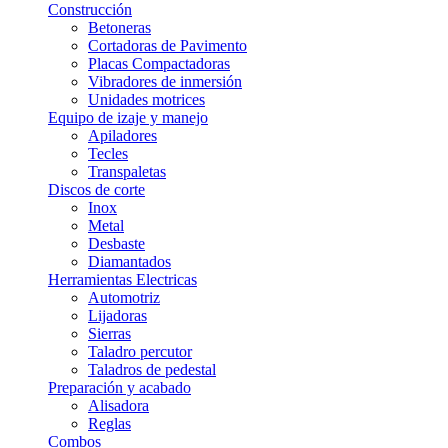
Construcción
Betoneras
Cortadoras de Pavimento
Placas Compactadoras
Vibradores de inmersión
Unidades motrices
Equipo de izaje y manejo
Apiladores
Tecles
Transpaletas
Discos de corte
Inox
Metal
Desbaste
Diamantados
Herramientas Electricas
Automotriz
Lijadoras
Sierras
Taladro percutor
Taladros de pedestal
Preparación y acabado
Alisadora
Reglas
Combos