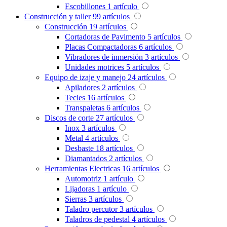
Escobillones
1
artículo
Construcción y taller
99
artículos
Construcción
19
artículos
Cortadoras de Pavimento
5
artículos
Placas Compactadoras
6
artículos
Vibradores de inmersión
3
artículos
Unidades motrices
5
artículos
Equipo de izaje y manejo
24
artículos
Apiladores
2
artículos
Tecles
16
artículos
Transpaletas
6
artículos
Discos de corte
27
artículos
Inox
3
artículos
Metal
4
artículos
Desbaste
18
artículos
Diamantados
2
artículos
Herramientas Electricas
16
artículos
Automotriz
1
artículo
Lijadoras
1
artículo
Sierras
3
artículos
Taladro percutor
3
artículos
Taladros de pedestal
4
artículos