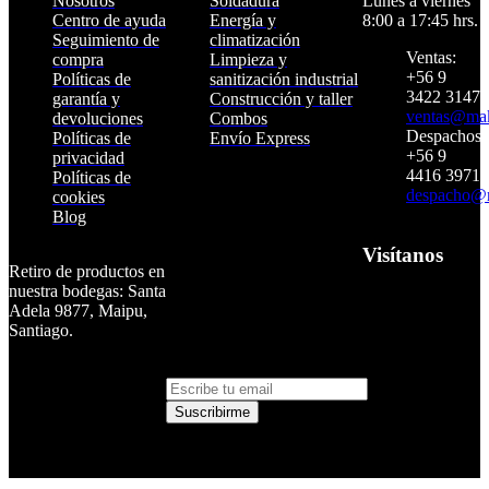
Nosotros
Soldadura
Lunes a viernes
Centro de ayuda
Energía y
8:00 a 17:45 hrs.
Seguimiento de
climatización
Ventas:
compra
Limpieza y
+56 9
Políticas de
sanitización industrial
3422 3147
garantía y
Construcción y taller
ventas@makt
devoluciones
Combos
Despachos:
Políticas de
Envío Express
+56 9
privacidad
4416 3971
Políticas de
despacho@m
Suscríbete para
cookies
Blog
recibir promociones y
beneficios
Visítanos
Retiro de productos en
NEWSLETTER
nuestra bodegas: Santa
SUSCRÍBETE Y SÉ EL
Adela 9877, Maipu,
PRIMERO EN
Santiago.
CONOCER NUESTRAS
NOVEDADES
Suscribirme