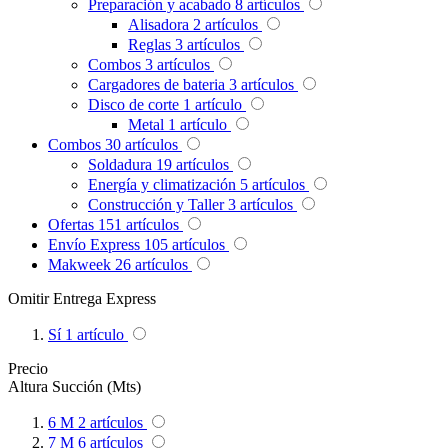
Preparación y acabado
8
artículos
Alisadora
2
artículos
Reglas
3
artículos
Combos
3
artículos
Cargadores de bateria
3
artículos
Disco de corte
1
artículo
Metal
1
artículo
Combos
30
artículos
Soldadura
19
artículos
Energía y climatización
5
artículos
Construcción y Taller
3
artículos
Ofertas
151
artículos
Envío Express
105
artículos
Makweek
26
artículos
Omitir Entrega Express
Sí
1
artículo
Precio
Altura Succión (Mts)
6 M
2
artículos
7 M
6
artículos