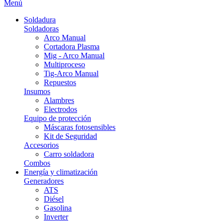
Menú
Soldadura
Soldadoras
Arco Manual
Cortadora Plasma
Mig - Arco Manual
Multiproceso
Tig-Arco Manual
Repuestos
Insumos
Alambres
Electrodos
Equipo de protección
Máscaras fotosensibles
Kit de Seguridad
Accesorios
Carro soldadora
Combos
Energía y climatización
Generadores
ATS
Diésel
Gasolina
Inverter