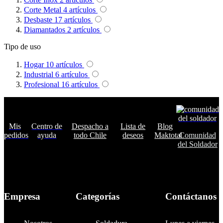
Corte Metal
4
artículos
Desbaste
17
artículos
Diamantados
2
artículos
Tipo de uso
Hogar
10
artículos
Industrial
6
artículos
Profesional
16
artículos
Mis
Centro de
Despacho a
Lista de
Blog
pedidos
ayuda
todo Chile
deseos
Maktotal
Comunidad
del Soldador
Empresa
Categorías
Contáctanos