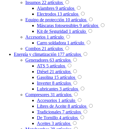
Insumos
22
artículos
Alambres
9
artículos
Electrodos
13
artículos
Equipo de protección
10
artículos
Máscaras fotosensibles
9
artículos
Kit de Seguridad
1
artículo
Accesorios
1
artículo
Carro soldadora
1
artículo
Combos
21
artículos
Energía y climatización
177
artículos
Generadores
63
artículos
ATS
5
artículos
Diésel
21
artículos
Gasolina
15
artículos
Inverter
8
artículos
Lubricantes
3
artículos
Compresores
31
artículos
Accesorios
1
artículo
Libres de Aceite
8
artículos
Tradicionales
7
artículos
De Tornillo
4
artículos
Aceites
3
artículos