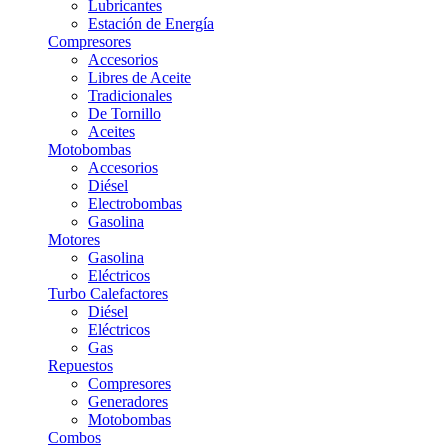
Lubricantes
Estación de Energía
Compresores
Accesorios
Libres de Aceite
Tradicionales
De Tornillo
Aceites
Motobombas
Accesorios
Diésel
Electrobombas
Gasolina
Motores
Gasolina
Eléctricos
Turbo Calefactores
Diésel
Eléctricos
Gas
Repuestos
Compresores
Generadores
Motobombas
Combos