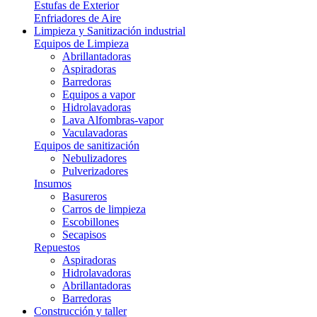
Estufas de Exterior
Enfriadores de Aire
Limpieza y Sanitización industrial
Equipos de Limpieza
Abrillantadoras
Aspiradoras
Barredoras
Equipos a vapor
Hidrolavadoras
Lava Alfombras-vapor
Vaculavadoras
Equipos de sanitización
Nebulizadores
Pulverizadores
Insumos
Basureros
Carros de limpieza
Escobillones
Secapisos
Repuestos
Aspiradoras
Hidrolavadoras
Abrillantadoras
Barredoras
Construcción y taller