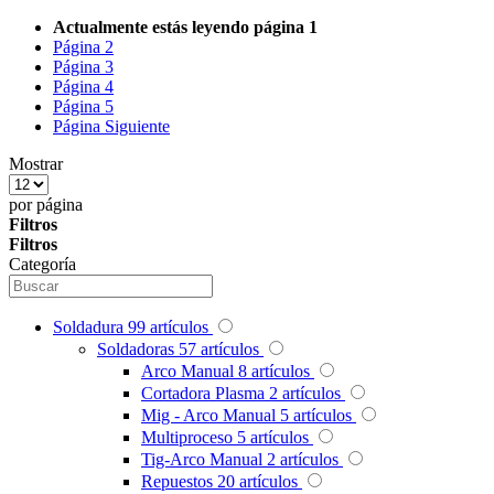
Actualmente estás leyendo página
1
Página
2
Página
3
Página
4
Página
5
Página
Siguiente
Mostrar
por página
Filtros
Filtros
Categoría
Soldadura
99
artículos
Soldadoras
57
artículos
Arco Manual
8
artículos
Cortadora Plasma
2
artículos
Mig - Arco Manual
5
artículos
Multiproceso
5
artículos
Tig-Arco Manual
2
artículos
Repuestos
20
artículos