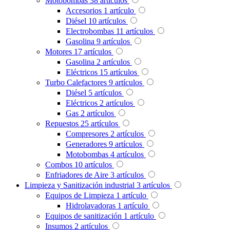
Motobombas
38
artículos
Accesorios
1
artículo
Diésel
10
artículos
Electrobombas
11
artículos
Gasolina
9
artículos
Motores
17
artículos
Gasolina
2
artículos
Eléctricos
15
artículos
Turbo Calefactores
9
artículos
Diésel
5
artículos
Eléctricos
2
artículos
Gas
2
artículos
Repuestos
25
artículos
Compresores
2
artículos
Generadores
9
artículos
Motobombas
4
artículos
Combos
10
artículos
Enfriadores de Aire
3
artículos
Limpieza y Sanitización industrial
3
artículos
Equipos de Limpieza
1
artículo
Hidrolavadoras
1
artículo
Equipos de sanitización
1
artículo
Insumos
2
artículos