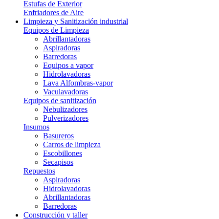
Estufas de Exterior
Enfriadores de Aire
Limpieza y Sanitización industrial
Equipos de Limpieza
Abrillantadoras
Aspiradoras
Barredoras
Equipos a vapor
Hidrolavadoras
Lava Alfombras-vapor
Vaculavadoras
Equipos de sanitización
Nebulizadores
Pulverizadores
Insumos
Basureros
Carros de limpieza
Escobillones
Secapisos
Repuestos
Aspiradoras
Hidrolavadoras
Abrillantadoras
Barredoras
Construcción y taller