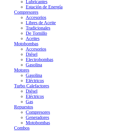
Lubricantes
Estación de Energía
Compresores
Accesorios
Libres de Aceite
Tradicionales
De Tornillo
Aceites
Motobombas
Accesorios
Diésel
Electrobombas
Gasolina
Motores
Gasolina
Eléctricos
Turbo Calefactores
Diésel
Eléctricos
Gas
Repuestos
Compresores
Generadores
Motobombas
Combos