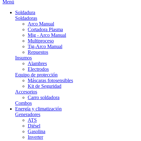
Menú
Soldadura
Soldadoras
Arco Manual
Cortadora Plasma
Mig - Arco Manual
Multiproceso
Tig-Arco Manual
Repuestos
Insumos
Alambres
Electrodos
Equipo de protección
Máscaras fotosensibles
Kit de Seguridad
Accesorios
Carro soldadora
Combos
Energía y climatización
Generadores
ATS
Diésel
Gasolina
Inverter