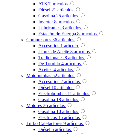
ATS
7
artículos
Diésel
21
artículos
Gasolina
25
artículos
Inverter
8
artículos
Lubricantes
3
artículos
Estación de Energía
8
artículos
Compresores
36
artículos
Accesorios
1
artículo
Libres de Aceite
8
artículos
Tradicionales
8
artículos
De Tornillo
4
artículos
Aceites
4
artículos
Motobombas
52
artículos
Accesorios
2
artículos
Diésel
10
artículos
Electrobombas
11
artículos
Gasolina
18
artículos
Motores
26
artículos
Gasolina
10
artículos
Eléctricos
15
artículos
Turbo Calefactores
9
artículos
Diésel
5
artículos