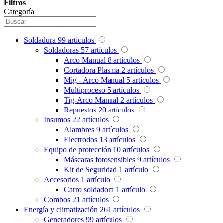
Filtros
Categoría
Soldadura
99
artículos
Soldadoras
57
artículos
Arco Manual
8
artículos
Cortadora Plasma
2
artículos
Mig - Arco Manual
5
artículos
Multiproceso
5
artículos
Tig-Arco Manual
2
artículos
Repuestos
20
artículos
Insumos
22
artículos
Alambres
9
artículos
Electrodos
13
artículos
Equipo de protección
10
artículos
Máscaras fotosensibles
9
artículos
Kit de Seguridad
1
artículo
Accesorios
1
artículo
Carro soldadora
1
artículo
Combos
21
artículos
Energía y climatización
261
artículos
Generadores
99
artículos