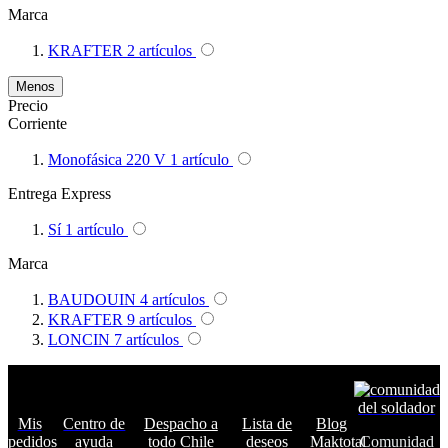
Marca
KRAFTER
2
artículos
Menos
Precio
Corriente
Monofásica 220 V
1
artículo
Entrega Express
Sí
1
artículo
Marca
BAUDOUIN
4
artículos
KRAFTER
9
artículos
LONCIN
7
artículos
Mis
Centro de
Despacho a
Lista de
Blog
pedidos
ayuda
todo Chile
deseos
Maktotal
Comunidad