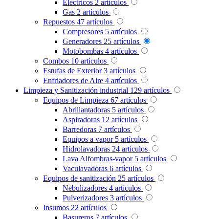
Eléctricos
2
artículos
Gas
2
artículos
Repuestos
47
artículos
Compresores
5
artículos
Generadores
25
artículos
Motobombas
4
artículos
Combos
10
artículos
Estufas de Exterior
3
artículos
Enfriadores de Aire
4
artículos
Limpieza y Sanitización industrial
129
artículos
Equipos de Limpieza
67
artículos
Abrillantadoras
5
artículos
Aspiradoras
12
artículos
Barredoras
7
artículos
Equipos a vapor
5
artículos
Hidrolavadoras
24
artículos
Lava Alfombras-vapor
5
artículos
Vaculavadoras
6
artículos
Equipos de sanitización
25
artículos
Nebulizadores
4
artículos
Pulverizadores
3
artículos
Insumos
22
artículos
Basureros
7
artículos