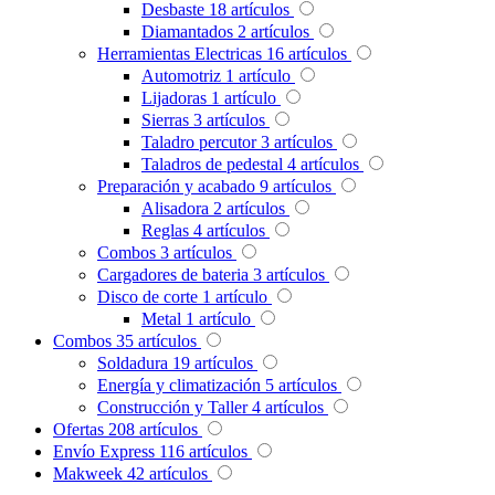
Desbaste
18
artículos
Diamantados
2
artículos
Herramientas Electricas
16
artículos
Automotriz
1
artículo
Lijadoras
1
artículo
Sierras
3
artículos
Taladro percutor
3
artículos
Taladros de pedestal
4
artículos
Preparación y acabado
9
artículos
Alisadora
2
artículos
Reglas
4
artículos
Combos
3
artículos
Cargadores de bateria
3
artículos
Disco de corte
1
artículo
Metal
1
artículo
Combos
35
artículos
Soldadura
19
artículos
Energía y climatización
5
artículos
Construcción y Taller
4
artículos
Ofertas
208
artículos
Envío Express
116
artículos
Makweek
42
artículos