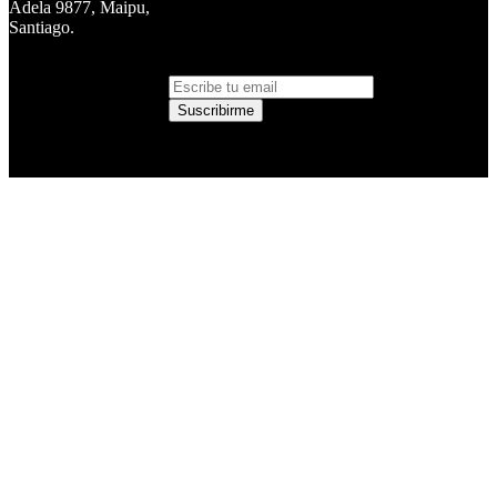
SUSCRÍBETE Y SÉ EL
Adela 9877, Maipu,
PRIMERO EN
Santiago.
CONOCER NUESTRAS
NOVEDADES
Suscribirme