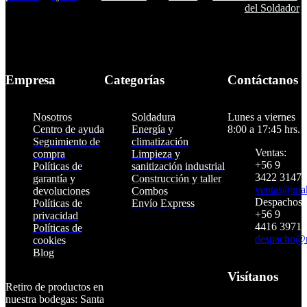
del Soldador
Empresa
Categorías
Contáctanos
Nosotros
Soldadura
Lunes a viernes
Centro de ayuda
Energía y
8:00 a 17:45 hrs.
Seguimiento de
climatización
Ventas:
compra
Limpieza y
+56 9
Políticas de
sanitización industrial
3422 3147
garantía y
Construcción y taller
ventas@makt
devoluciones
Combos
Despachos:
Políticas de
Envío Express
+56 9
privacidad
4416 3971
Políticas de
despacho@m
Suscríbete para
cookies
Blog
recibir promociones y
beneficios
Visítanos
Retiro de productos en
NEWSLETTER
nuestra bodegas: Santa