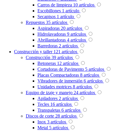
Carros de limpieza
10
artículos
Escobillones
1
artículo
Secapisos
1
artículo
Repuestos
35
artículos
Aspiradoras
20
artículos
Hidrolavadoras
9
artículos
Abrillantadoras
4
artículos
Barredoras
2
artículos
Construcción y taller
121
artículos
Construcción
39
artículos
Betoneras
12
artículos
Cortadoras de Pavimento
5
artículos
Placas Compactadoras
8
artículos
Vibradores de inmersión
6
artículos
Unidades motrices
8
artículos
Equipo de izaje y manejo
24
artículos
Apiladores
2
artículos
Tecles
16
artículos
Transpaletas
6
artículos
Discos de corte
28
artículos
Inox
3
artículos
Metal
5
artículos