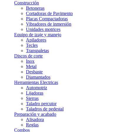
Construcción
Betoneras
Cortadoras de Pavimento
Placas Compactadoras
Vibradores de inmersión
Unidades motrices
Equipo de izaje y manejo
Apiladores
Tecles
Transpaletas
Discos de corte
Inox
Metal
Desbaste
Diamantados
Herramientas Electricas
Automotriz
Lijadoras
Sierras
Taladro percutor
Taladros de pedestal
Preparación y acabado
Alisadora
Reglas
Combos