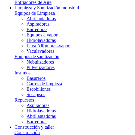
Enfriadores de Aire
Limpieza y Sanitización industrial
Equipos de Limpieza
Abrillantadoras
Aspiradoras
Barredoras
Equipos a vapor
Hidrolavadoras
Lava Alfombras-vapor
Vaculavadoras
Equipos de sanitización
Nebulizadores
Pulverizadores
Insumos
Basureros
Carros de limpieza
Escobillones
Secapisos
Repuestos
Aspiradoras
Hidrolavadoras
Abrillantadoras
Barredoras
Construcción y taller
Construcción