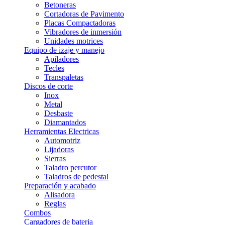
Betoneras
Cortadoras de Pavimento
Placas Compactadoras
Vibradores de inmersión
Unidades motrices
Equipo de izaje y manejo
Apiladores
Tecles
Transpaletas
Discos de corte
Inox
Metal
Desbaste
Diamantados
Herramientas Electricas
Automotriz
Lijadoras
Sierras
Taladro percutor
Taladros de pedestal
Preparación y acabado
Alisadora
Reglas
Combos
Cargadores de bateria