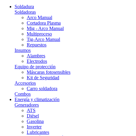
Soldadura
Soldadoras
Arco Manual
Cortadora Plasma
Mig - Arco Manual
Multiproceso
Tig-Arco Manual
Repuestos
Insumos
Alambres
Electrodos
Equipo de protección
Máscaras fotosensibles
Kit de Seguridad
Accesorios
Carro soldadora
Combos
Energía y climatización
Generadores
ATS
Diésel
Gasolina
Inverter
Lubricantes