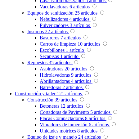
Lava Alfombras-vapor
5
artículos
Vaculavadoras
6
artículos
Equipos de sanitización
25
artículos
Nebulizadores
4
artículos
Pulverizadores
3
artículos
Insumos
22
artículos
Basureros
7
artículos
Carros de limpieza
10
artículos
Escobillones
1
artículo
Secapisos
1
artículo
Repuestos
35
artículos
Aspiradoras
20
artículos
Hidrolavadoras
9
artículos
Abrillantadoras
4
artículos
Barredoras
2
artículos
Construcción y taller
121
artículos
Construcción
39
artículos
Betoneras
12
artículos
Cortadoras de Pavimento
5
artículos
Placas Compactadoras
8
artículos
Vibradores de inmersión
6
artículos
Unidades motrices
8
artículos
Equipo de izaje y manejo
24
artículos