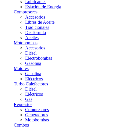
Lubricantes
Estación de Energía
Compresores
Accesorios
Libres de Aceite
Tradicionales
De Tornillo
Aceites
Motobombas
Accesorios
Diésel
Electrobombas
Gasolina
Motores
Gasolina
Eléctricos
Turbo Calefactores
Diésel
Eléctricos
Gas
Repuestos
Compresores
Generadores
Motobombas
Combos