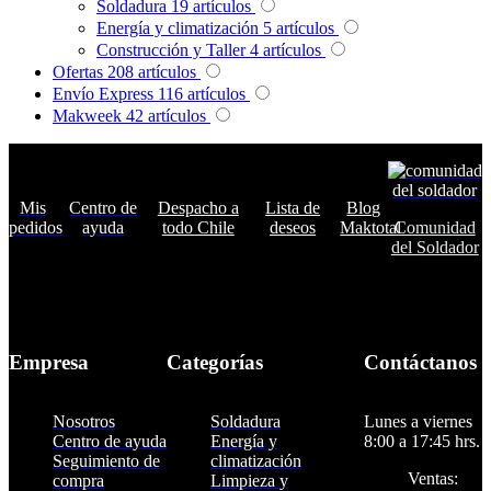
Soldadura
19
artículos
Energía y climatización
5
artículos
Construcción y Taller
4
artículos
Ofertas
208
artículos
Envío Express
116
artículos
Makweek
42
artículos
Mis
Centro de
Despacho a
Lista de
Blog
pedidos
ayuda
todo Chile
deseos
Maktotal
Comunidad
del Soldador
Empresa
Categorías
Contáctanos
Nosotros
Soldadura
Lunes a viernes
Centro de ayuda
Energía y
8:00 a 17:45 hrs.
Seguimiento de
climatización
Ventas:
compra
Limpieza y