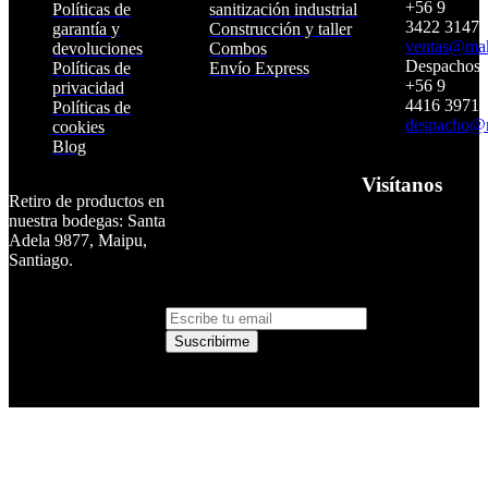
+56 9
Políticas de
sanitización industrial
3422 3147
garantía y
Construcción y taller
ventas@makt
devoluciones
Combos
Despachos:
Políticas de
Envío Express
+56 9
privacidad
4416 3971
Políticas de
despacho@m
Suscríbete para
cookies
Blog
recibir promociones y
beneficios
Visítanos
Retiro de productos en
NEWSLETTER
nuestra bodegas: Santa
SUSCRÍBETE Y SÉ EL
Adela 9877, Maipu,
PRIMERO EN
Santiago.
CONOCER NUESTRAS
NOVEDADES
Suscribirme