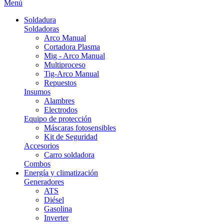
Menú
Soldadura
Soldadoras
Arco Manual
Cortadora Plasma
Mig - Arco Manual
Multiproceso
Tig-Arco Manual
Repuestos
Insumos
Alambres
Electrodos
Equipo de protección
Máscaras fotosensibles
Kit de Seguridad
Accesorios
Carro soldadora
Combos
Energía y climatización
Generadores
ATS
Diésel
Gasolina
Inverter