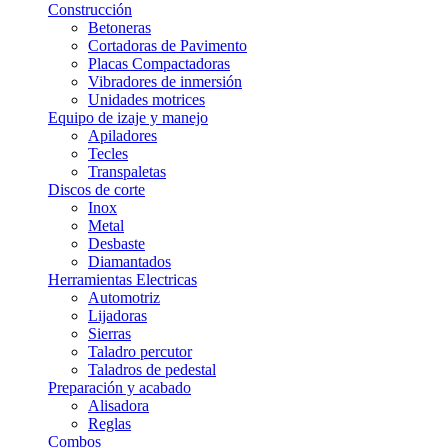
Construcción
Betoneras
Cortadoras de Pavimento
Placas Compactadoras
Vibradores de inmersión
Unidades motrices
Equipo de izaje y manejo
Apiladores
Tecles
Transpaletas
Discos de corte
Inox
Metal
Desbaste
Diamantados
Herramientas Electricas
Automotriz
Lijadoras
Sierras
Taladro percutor
Taladros de pedestal
Preparación y acabado
Alisadora
Reglas
Combos