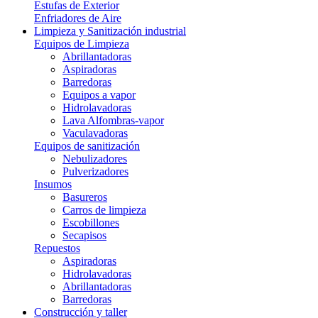
Estufas de Exterior
Enfriadores de Aire
Limpieza y Sanitización industrial
Equipos de Limpieza
Abrillantadoras
Aspiradoras
Barredoras
Equipos a vapor
Hidrolavadoras
Lava Alfombras-vapor
Vaculavadoras
Equipos de sanitización
Nebulizadores
Pulverizadores
Insumos
Basureros
Carros de limpieza
Escobillones
Secapisos
Repuestos
Aspiradoras
Hidrolavadoras
Abrillantadoras
Barredoras
Construcción y taller