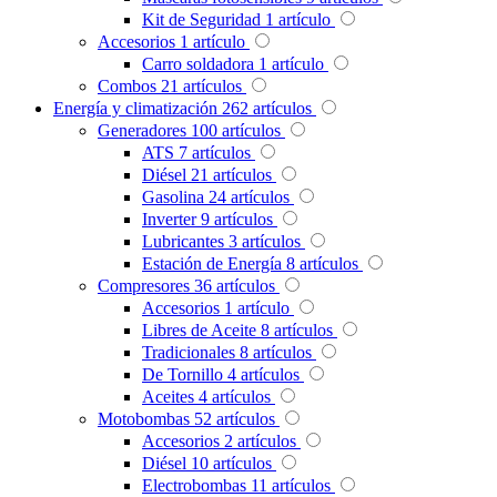
Kit de Seguridad
1
artículo
Accesorios
1
artículo
Carro soldadora
1
artículo
Combos
21
artículos
Energía y climatización
262
artículos
Generadores
100
artículos
ATS
7
artículos
Diésel
21
artículos
Gasolina
24
artículos
Inverter
9
artículos
Lubricantes
3
artículos
Estación de Energía
8
artículos
Compresores
36
artículos
Accesorios
1
artículo
Libres de Aceite
8
artículos
Tradicionales
8
artículos
De Tornillo
4
artículos
Aceites
4
artículos
Motobombas
52
artículos
Accesorios
2
artículos
Diésel
10
artículos
Electrobombas
11
artículos