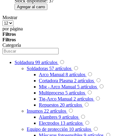
Stock disponible: 37
Agregar al carro
Mostrar
por página
Filtros
Filtros
Categoría
Soldadura
99
artículos
Soldadoras
57
artículos
Arco Manual
8
artículos
Cortadora Plasma
2
artículos
Mig - Arco Manual
5
artículos
Multiproceso
5
artículos
Tig-Arco Manual
2
artículos
Repuestos
20
artículos
Insumos
22
artículos
Alambres
9
artículos
Electrodos
13
artículos
Equipo de protección
10
artículos
Máscaras fotosensibles
9
artículos