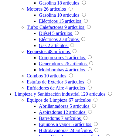
Gasolina
18
artículos
Motores
26
artículos
Gasolina
10
artículos
Eléctricos
15
artículos
Turbo Calefactores
9
artículos
Diésel
5
artículos
Eléctricos
2
artículos
Gas
2
artículos
Repuestos
48
artículos
Compresores
5
artículos
Generadores
26
artículos
Motobombas
4
artículos
Combos
10
artículos
Estufas de Exterior
3
artículos
Enfriadores de Aire
4
artículos
Limpieza y Sanitización industrial
129
artículos
Equipos de Limpieza
67
artículos
Abrillantadoras
5
artículos
Aspiradoras
12
artículos
Barredoras
7
artículos
Equipos a vapor
5
artículos
Hidrolavadoras
24
artículos