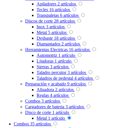
Apiladores
2
artículos
Tecles
16
artículos
Transpaletas
6
artículos
Discos de corte
28
artículos
Inox
3
artículos
Metal
5
artículos
Desbaste
18
artículos
Diamantados
2
artículos
Herramientas Electricas
16
artículos
Automotriz
1
artículo
Lijadoras
1
artículo
Sierras
3
artículos
Taladro percutor
3
artículos
Taladros de pedestal
4
artículos
Preparación y acabado
9
artículos
Alisadora
2
artículos
Reglas
4
artículos
Combos
3
artículos
Cargadores de bateria
3
artículos
Disco de corte
1
artículo
Metal
1
artículo
Combos
35
artículos