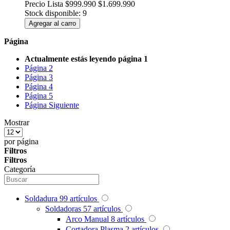
Precio Lista
$999.990
$1.699.990
Stock disponible: 9
Agregar al carro
Página
Actualmente estás leyendo página
1
Página
2
Página
3
Página
4
Página
5
Página
Siguiente
Mostrar
por página
Filtros
Filtros
Categoría
Soldadura
99
artículos
Soldadoras
57
artículos
Arco Manual
8
artículos
Cortadora Plasma
2
artículos