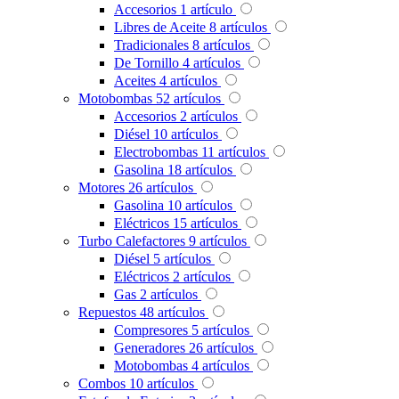
Accesorios
1
artículo
Libres de Aceite
8
artículos
Tradicionales
8
artículos
De Tornillo
4
artículos
Aceites
4
artículos
Motobombas
52
artículos
Accesorios
2
artículos
Diésel
10
artículos
Electrobombas
11
artículos
Gasolina
18
artículos
Motores
26
artículos
Gasolina
10
artículos
Eléctricos
15
artículos
Turbo Calefactores
9
artículos
Diésel
5
artículos
Eléctricos
2
artículos
Gas
2
artículos
Repuestos
48
artículos
Compresores
5
artículos
Generadores
26
artículos
Motobombas
4
artículos
Combos
10
artículos