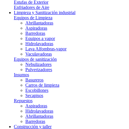
Estufas de Exterior
Enfriadores de Aire
Limpieza y Sanitización industrial
Equipos de Limpieza
Abrillantadoras
Aspiradoras
Barredoras
Equipos a vapor
Hidrolavadoras
Lava Alfombras-vapor
Vaculavadoras
Equipos de sanitización
Nebulizadores
Pulverizadores
Insumos
Basureros
Carros de limpieza
Escobillones
Secapisos
Repuestos
Aspiradoras
Hidrolavadoras
Abrillantadoras
Barredoras
Construcción y taller