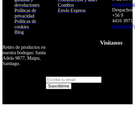
ventas@makt
devoluciones
Combos
Despachos:
Políticas de
Envío Express
+56 9
privacidad
4416 3971
Políticas de
despacho@m
Suscríbete para
cookies
Blog
recibir promociones y
beneficios
Visítanos
Retiro de productos en
NEWSLETTER
nuestra bodegas: Santa
SUSCRÍBETE Y SÉ EL
Adela 9877, Maipu,
PRIMERO EN
Santiago.
CONOCER NUESTRAS
NOVEDADES
Suscribirme