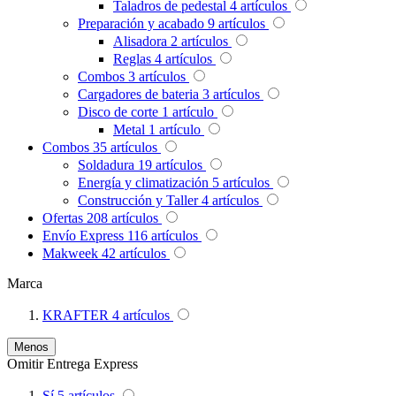
Taladros de pedestal
4
artículos
Preparación y acabado
9
artículos
Alisadora
2
artículos
Reglas
4
artículos
Combos
3
artículos
Cargadores de bateria
3
artículos
Disco de corte
1
artículo
Metal
1
artículo
Combos
35
artículos
Soldadura
19
artículos
Energía y climatización
5
artículos
Construcción y Taller
4
artículos
Ofertas
208
artículos
Envío Express
116
artículos
Makweek
42
artículos
Marca
KRAFTER
4
artículos
Menos
Omitir Entrega Express
Sí
5
artículos