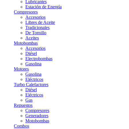
Lubricantes
Estación de Energía
Compresores
Accesorios
Libres de Aceite
Tradicionales
De Tornillo
Aceites
Motobombas
Accesorios
Diésel
Electrobombas
Gasolina
Motores
Gasolina
Eléctricos
Turbo Calefactores
Diésel
Eléctricos
Gas
Repuestos
Compresores
Generadores
Motobombas
Combos