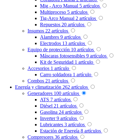
Mig - Arco Manual
5
artículos
Multiproceso
5
artículos
Tig-Arco Manual
2
artículos
Repuestos
20
artículos
Insumos
22
artículos
Alambres
9
artículos
Electrodos
13
artículos
Equipo de protección
10
artículos
Máscaras fotosensibles
9
artículos
Kit de Seguridad
1
artículo
Accesorios
1
artículo
Carro soldadora
1
artículo
Combos
21
artículos
Energía y climatización
262
artículos
Generadores
100
artículos
ATS
7
artículos
Diésel
21
artículos
Gasolina
24
artículos
Inverter
9
artículos
Lubricantes
3
artículos
Estación de Energía
8
artículos
Compresores
36
artículos