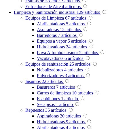
Estufas de Exterior
3
artículos
Enfriadores de Aire
4
artículos
Limpieza y Sanitización industrial
129
artículos
Equipos de Limpieza
67
artículos
Abrillantadoras
5
artículos
Aspiradoras
12
artículos
Barredoras
7
artículos
Equipos a vapor
5
artículos
Hidrolavadoras
24
artículos
Lava Alfombras-vapor
5
artículos
Vaculavadoras
6
artículos
Equipos de sanitización
25
artículos
Nebulizadores
4
artículos
Pulverizadores
3
artículos
Insumos
22
artículos
Basureros
7
artículos
Carros de limpieza
10
artículos
Escobillones
1
artículo
Secapisos
1
artículo
Repuestos
35
artículos
Aspiradoras
20
artículos
Hidrolavadoras
9
artículos
Abrillantadoras
4
artículos