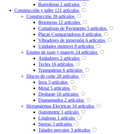
Barredoras
2
artículos
Construcción y taller
121
artículos
Construcción
39
artículos
Betoneras
12
artículos
Cortadoras de Pavimento
5
artículos
Placas Compactadoras
8
artículos
Vibradores de inmersión
6
artículos
Unidades motrices
8
artículos
Equipo de izaje y manejo
24
artículos
Apiladores
2
artículos
Tecles
16
artículos
Transpaletas
6
artículos
Discos de corte
28
artículos
Inox
3
artículos
Metal
5
artículos
Desbaste
18
artículos
Diamantados
2
artículos
Herramientas Electricas
16
artículos
Automotriz
1
artículo
Lijadoras
1
artículo
Sierras
3
artículos
Taladro percutor
3
artículos