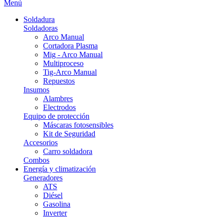
Menú
Soldadura
Soldadoras
Arco Manual
Cortadora Plasma
Mig - Arco Manual
Multiproceso
Tig-Arco Manual
Repuestos
Insumos
Alambres
Electrodos
Equipo de protección
Máscaras fotosensibles
Kit de Seguridad
Accesorios
Carro soldadora
Combos
Energía y climatización
Generadores
ATS
Diésel
Gasolina
Inverter