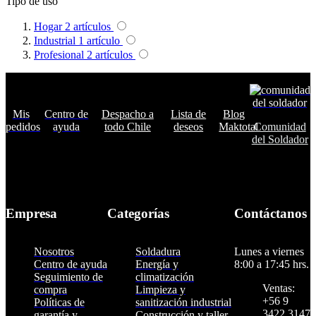
Tipo de uso
Hogar
2
artículos
Industrial
1
artículo
Profesional
2
artículos
Mis
Centro de
Despacho a
Lista de
Blog
pedidos
ayuda
todo Chile
deseos
Maktotal
Comunidad
del Soldador
Empresa
Categorías
Contáctanos
Nosotros
Soldadura
Lunes a viernes
Centro de ayuda
Energía y
8:00 a 17:45 hrs.
Seguimiento de
climatización
Ventas:
compra
Limpieza y
+56 9
Políticas de
sanitización industrial
3422 3147
garantía y
Construcción y taller