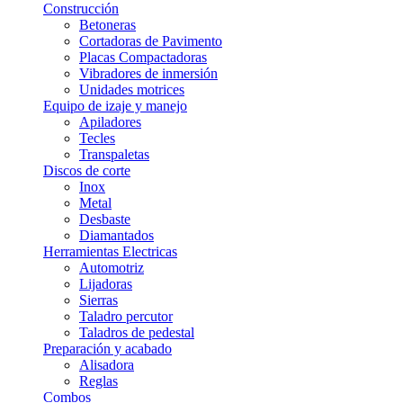
Construcción
Betoneras
Cortadoras de Pavimento
Placas Compactadoras
Vibradores de inmersión
Unidades motrices
Equipo de izaje y manejo
Apiladores
Tecles
Transpaletas
Discos de corte
Inox
Metal
Desbaste
Diamantados
Herramientas Electricas
Automotriz
Lijadoras
Sierras
Taladro percutor
Taladros de pedestal
Preparación y acabado
Alisadora
Reglas
Combos